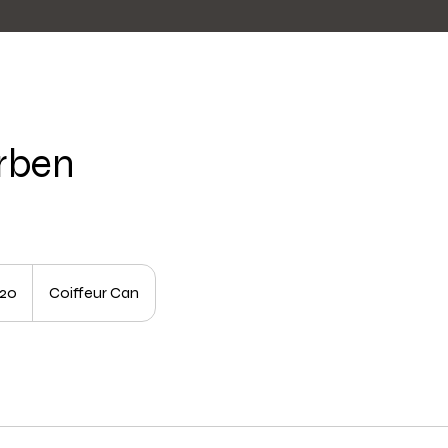
rben
20
Coiffeur Can