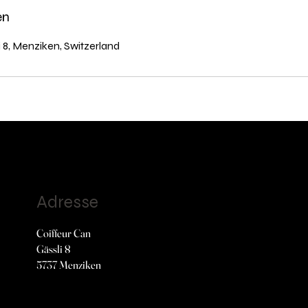
en
i 8, Menziken, Switzerland
Adresse
Coiffeur Can
Gässli 8
5737 Menziken