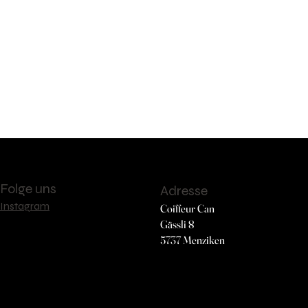
Folge uns
Adresse
Instagram
Coiffeur Can
Gässli 8
5737 Menziken